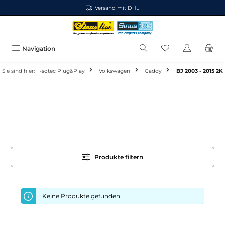
Versand mit DHL
alt springen
Navigation
Sie sind hier:
i-sotec Plug&Play
Volkswagen
Caddy
BJ 2003 - 2015 2K
Produkte filtern
Keine Produkte gefunden.