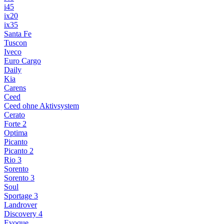
i45
ix20
ix35
Santa Fe
Tuscon
Iveco
Euro Cargo
Daily
Kia
Carens
Ceed
Ceed ohne Aktivsystem
Cerato
Forte 2
Optima
Picanto
Picanto 2
Rio 3
Sorento
Sorento 3
Soul
Sportage 3
Landrover
Discovery 4
Evoque