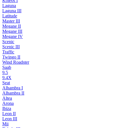
Koleos I
Laguna
Laguna III
Latitude
Master III
Megane II
Megane III
Megane IV
Scenic
Scenic III
Traffic
Twingo II
Wind Roadster
Saab
9.5
9.4X
Seat
Alhambra I
Alhambra II
Altea
Arona
Ibiza
Leon II
Leon III
Mii