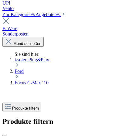
UP!
Vento
Zur Kategorie % Angebote %
B-Ware
Sonderposten
Menü schließen
Sie sind hier:
i-sotec Plug&Play
Ford
Focus C-Max ´10
Produkte filtern
Produkte filtern