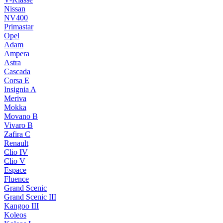
Nissan
NV400
Primastar
Opel
Adam
Ampera
Astra
Cascada
Corsa E
Insignia A
Meriva
Mokka
Movano B
Vivaro B
Zafira C
Renault
Clio IV
Clio V
Espace
Fluence
Grand Scenic
Grand Scenic III
Kangoo III
Koleos