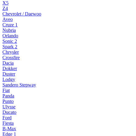
X5
Z4
Chevrolet / Daewoo
Aveo
Cruze 1
Nubria
Orlando
Sonic 2
Spark 2
Chrysler
Crossfire
Dacia
Dokker
Duster
Lodgy
Sandero Stepway
Fiat
Panda
Punto
Ulysse
Ducato
Ford
Fiesta
B-Max
Edge 1