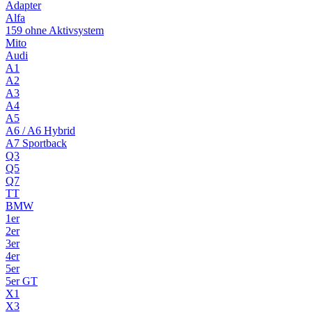
Adapter
Alfa
159 ohne Aktivsystem
Mito
Audi
A1
A2
A3
A4
A5
A6 / A6 Hybrid
A7 Sportback
Q3
Q5
Q7
TT
BMW
1er
2er
3er
4er
5er
5er GT
X1
X3