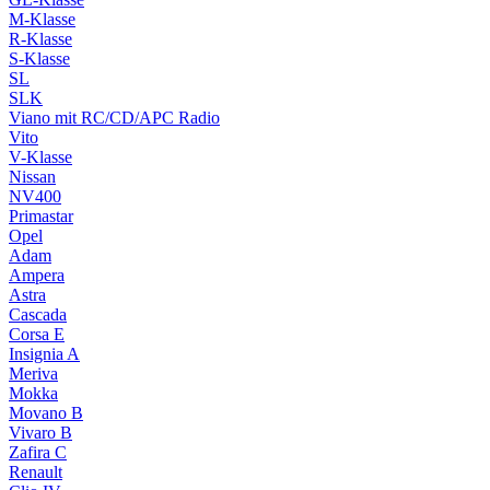
M-Klasse
R-Klasse
S-Klasse
SL
SLK
Viano mit RC/CD/APC Radio
Vito
V-Klasse
Nissan
NV400
Primastar
Opel
Adam
Ampera
Astra
Cascada
Corsa E
Insignia A
Meriva
Mokka
Movano B
Vivaro B
Zafira C
Renault