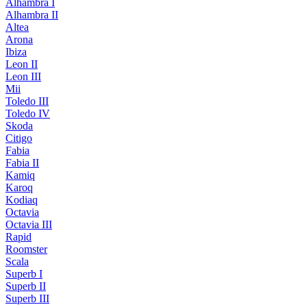
Alhambra I
Alhambra II
Altea
Arona
Ibiza
Leon II
Leon III
Mii
Toledo III
Toledo IV
Skoda
Citigo
Fabia
Fabia II
Kamiq
Karoq
Kodiaq
Octavia
Octavia III
Rapid
Roomster
Scala
Superb I
Superb II
Superb III