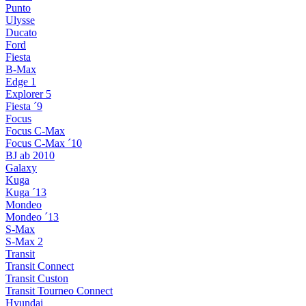
Punto
Ulysse
Ducato
Ford
Fiesta
B-Max
Edge 1
Explorer 5
Fiesta ´9
Focus
Focus C-Max
Focus C-Max ´10
BJ ab 2010
Galaxy
Kuga
Kuga ´13
Mondeo
Mondeo ´13
S-Max
S-Max 2
Transit
Transit Connect
Transit Custon
Transit Tourneo Connect
Hyundai