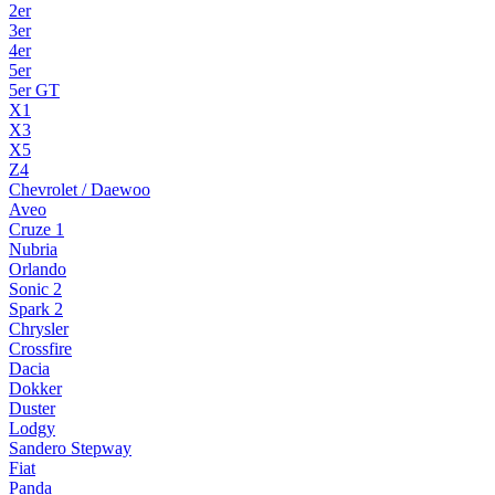
2er
3er
4er
5er
5er GT
X1
X3
X5
Z4
Chevrolet / Daewoo
Aveo
Cruze 1
Nubria
Orlando
Sonic 2
Spark 2
Chrysler
Crossfire
Dacia
Dokker
Duster
Lodgy
Sandero Stepway
Fiat
Panda