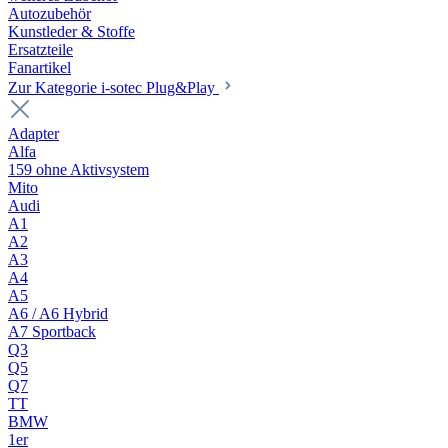
Autozubehör
Kunstleder & Stoffe
Ersatzteile
Fanartikel
Zur Kategorie i-sotec Plug&Play
Adapter
Alfa
159 ohne Aktivsystem
Mito
Audi
A1
A2
A3
A4
A5
A6 / A6 Hybrid
A7 Sportback
Q3
Q5
Q7
TT
BMW
1er