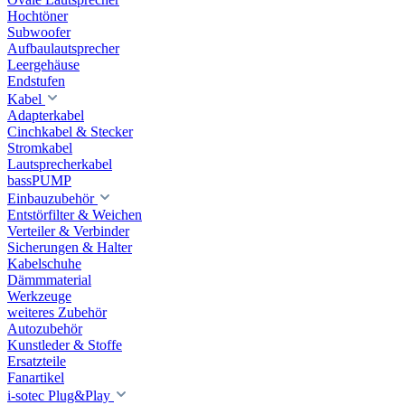
Hochtöner
Subwoofer
Aufbaulautsprecher
Leergehäuse
Endstufen
Kabel
Adapterkabel
Cinchkabel & Stecker
Stromkabel
Lautsprecherkabel
bassPUMP
Einbauzubehör
Entstörfilter & Weichen
Verteiler & Verbinder
Sicherungen & Halter
Kabelschuhe
Dämmmaterial
Werkzeuge
weiteres Zubehör
Autozubehör
Kunstleder & Stoffe
Ersatzteile
Fanartikel
i-sotec Plug&Play