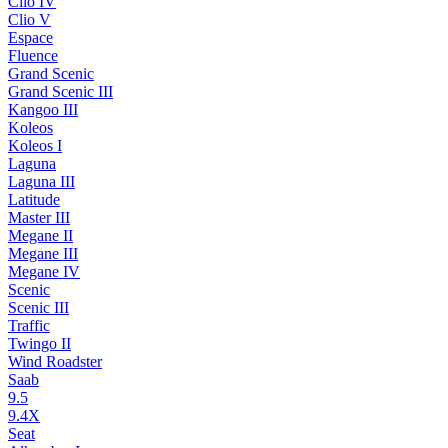
Clio IV
Clio V
Espace
Fluence
Grand Scenic
Grand Scenic III
Kangoo III
Koleos
Koleos I
Laguna
Laguna III
Latitude
Master III
Megane II
Megane III
Megane IV
Scenic
Scenic III
Traffic
Twingo II
Wind Roadster
Saab
9.5
9.4X
Seat