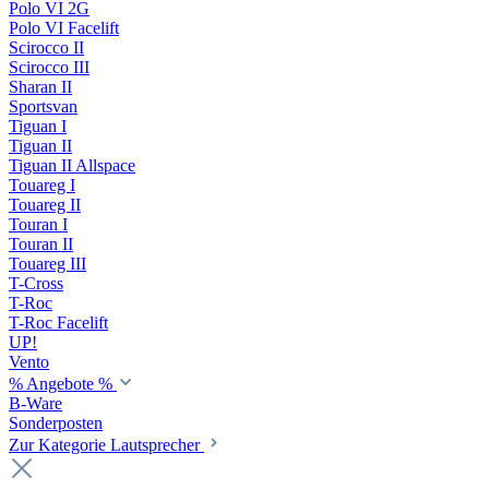
Polo VI 2G
Polo VI Facelift
Scirocco II
Scirocco III
Sharan II
Sportsvan
Tiguan I
Tiguan II
Tiguan II Allspace
Touareg I
Touareg II
Touran I
Touran II
Touareg III
T-Cross
T-Roc
T-Roc Facelift
UP!
Vento
% Angebote %
B-Ware
Sonderposten
Zur Kategorie Lautsprecher