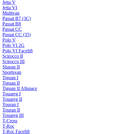
Jetta V
Jetta VI
Mulitvan
Passat B7 (3C)
Passat B8
Passat CC
Passat CC (35)
Polo V
Polo VI 2G
Polo VI Facelift
Scirocco II
Scirocco III
Sharan II
Sportsvan
Tiguan I
Tiguan II
Tiguan II Allspace
Touareg I
Touareg II
Touran I
Touran II
Touareg III
T-Cross
T-Roc
T-Roc Facelift