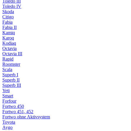
Toledo III
Toledo IV
Skoda
Citigo
Fabia
Fabia II
Kamiq
Karoq
Kodiaq
Octavia
Octavia III
Rapid
Roomster
Scala
Superb I
Superb II
Superb III
Yeti
Smart
Forfour
Fortwo 450
Fortwo 451, 452
Fortwo ohne Aktivsystem
Toyota
Aygo