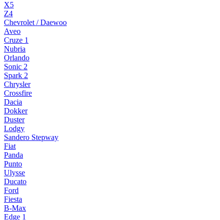
X5
Z4
Chevrolet / Daewoo
Aveo
Cruze 1
Nubria
Orlando
Sonic 2
Spark 2
Chrysler
Crossfire
Dacia
Dokker
Duster
Lodgy
Sandero Stepway
Fiat
Panda
Punto
Ulysse
Ducato
Ford
Fiesta
B-Max
Edge 1