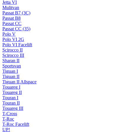
Jetta VI
Mulitvan
Passat B7 (3C)
Passat B8
Passat CC
Passat CC (35)
Polo V
Polo VI 2G
Polo VI Facelift
Scirocco II
Scirocco III
Sharan II
Sportsvan
Tiguan I
Tiguan II
Tiguan II Allspace
Touareg I
Touareg II
Touran I
Touran II
Touareg III
T-Cross
T-Roc
T-Roc Facelift
UP!