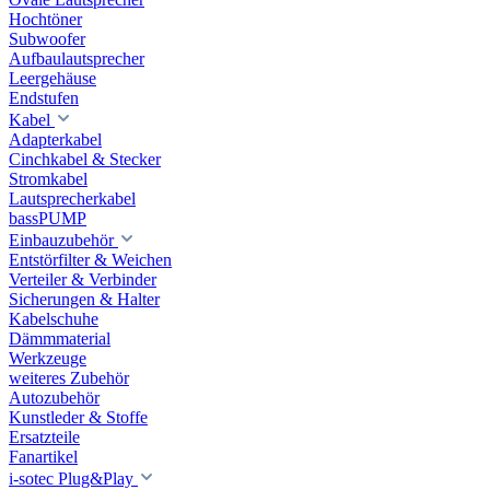
Hochtöner
Subwoofer
Aufbaulautsprecher
Leergehäuse
Endstufen
Kabel
Adapterkabel
Cinchkabel & Stecker
Stromkabel
Lautsprecherkabel
bassPUMP
Einbauzubehör
Entstörfilter & Weichen
Verteiler & Verbinder
Sicherungen & Halter
Kabelschuhe
Dämmmaterial
Werkzeuge
weiteres Zubehör
Autozubehör
Kunstleder & Stoffe
Ersatzteile
Fanartikel
i-sotec Plug&Play