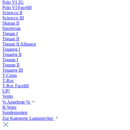
Polo VI 2G
Polo VI Facelift
Scirocco II
Scirocco III
Sharan II
Sportsvan
Tiguan I
Tiguan II
Tiguan II Allspace
Touareg I
Touareg II
Touran I
Touran II
Touareg III
T-Cross
T-Roc
T-Roc Facelift
UP!
Vento
% Angebote %
B-Ware
Sonderposten
Zur Kategorie Lautsprecher