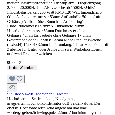
meisten Bassmitteltöner und Einbauplätze. Frequenzgang
2.500 - 20.000Hz (mit Aktivweiche ab 1500Hz/24dB)
Impulsbelastbarkeit 200 Watt RMS 120 Watt Impendanz 6
Ohm Aufbaudurchmesser 53mm Aufbauhöhe 50mm (mit
Gehäuse) Aufbauhöhe 28mm (mit Aufbauring)
Einbaudurchmesser 53mm x Einbautiefe 20mm
Unterbaudurchmesser 53mm Durchmesser ohne
Gehäuse 48mm Einbautiefe ohne Gehäuse 17,5mm
Gesamthöhe ohne Gehäuse 34mm Maße Frequenzweiche
(LxBxH) 142x91x32mm Lieferumfang: 1 Paar Hochtöner mit
Zubehör für Unter- oder Aufbau in zwei Winkelpositionen
und zwei Frequenzweichen
99,00 €*
In den Warenkorb
Sinustec ST-20s Hochtöner / Tweeter
Hochtöner mit Seidenkalotte, Neodymmagnet und
integriertem Hochtonkondensator 6dB Seidenkalotte: Der
oberste Hochtonbereich wird angenehm und klar
wiedergegeben.Schwingspule: 22mm Aluminiumträger mit