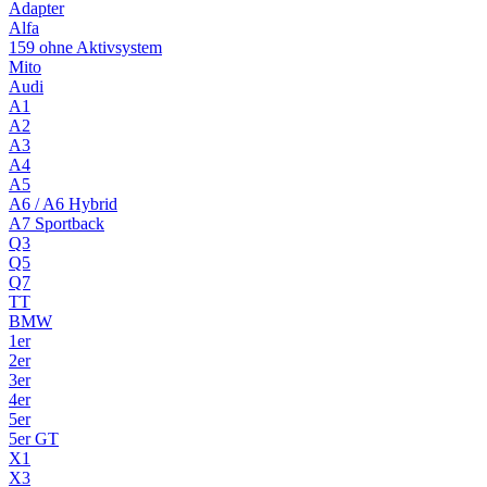
Adapter
Alfa
159 ohne Aktivsystem
Mito
Audi
A1
A2
A3
A4
A5
A6 / A6 Hybrid
A7 Sportback
Q3
Q5
Q7
TT
BMW
1er
2er
3er
4er
5er
5er GT
X1
X3