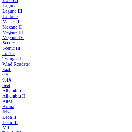
Koleos I
Laguna
Laguna III
Latitude
Master III
Megane II
Megane III
Megane IV
Scenic
Scenic III
Traffic
Twingo II
Wind Roadster
Saab
9.5
9.4X
Seat
Alhambra I
Alhambra II
Altea
Arona
Ibiza
Leon II
Leon III
Mii