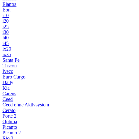
Elantra
Eon
i10
i20
i25
i30
i40
i45
ix20
ix35
Santa Fe
Tuscon
Iveco
Euro Cargo
Daily
Kia
Carens
Ceed
Ceed ohne Aktivsystem
Cerato
Forte 2
Optima
Picanto
Picanto 2
Rio 3