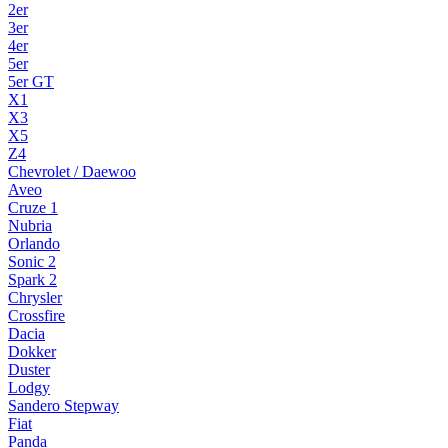
2er
3er
4er
5er
5er GT
X1
X3
X5
Z4
Chevrolet / Daewoo
Aveo
Cruze 1
Nubria
Orlando
Sonic 2
Spark 2
Chrysler
Crossfire
Dacia
Dokker
Duster
Lodgy
Sandero Stepway
Fiat
Panda