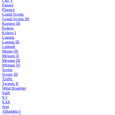
Clio V
Espace
Fluence
Grand Scenic
Grand Scenic III
Kangoo III
Koleos
Koleos I
Laguna
Laguna III
Latitude
Master III
Megane II
Megane III
Megane IV
Scenic
Scenic III
Traffic
Twingo II
Wind Roadster
Saab
9.5
9.4X
Seat
Alhambra I