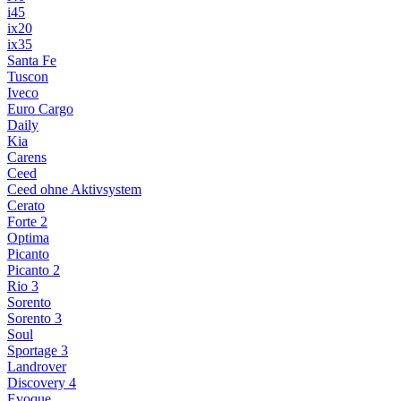
i45
ix20
ix35
Santa Fe
Tuscon
Iveco
Euro Cargo
Daily
Kia
Carens
Ceed
Ceed ohne Aktivsystem
Cerato
Forte 2
Optima
Picanto
Picanto 2
Rio 3
Sorento
Sorento 3
Soul
Sportage 3
Landrover
Discovery 4
Evoque