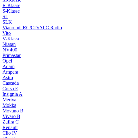
R-Klasse
S-Klasse
SL
SLK
Viano mit RC/CD/APC Radio
Vito
V-Klasse
Nissan
NV400
Primastar
Opel
Adam
Ampera
Astra
Cascada
Corsa E
Insignia A
Meriva
Mokka
Movano B
Vivaro B
Zafira C
Renault
Clio IV