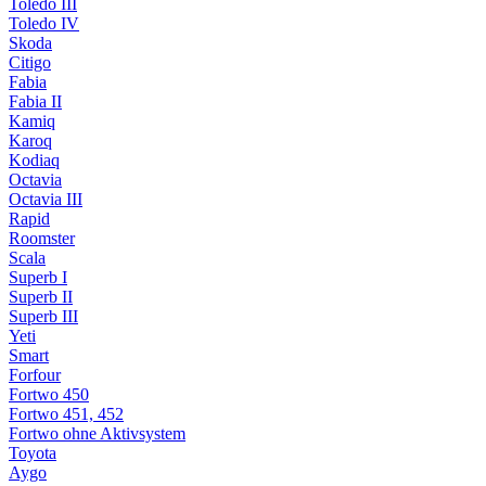
Toledo III
Toledo IV
Skoda
Citigo
Fabia
Fabia II
Kamiq
Karoq
Kodiaq
Octavia
Octavia III
Rapid
Roomster
Scala
Superb I
Superb II
Superb III
Yeti
Smart
Forfour
Fortwo 450
Fortwo 451, 452
Fortwo ohne Aktivsystem
Toyota
Aygo