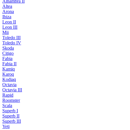
Alhambra II
Altea
Arona
Ibiza
Leon II
Leon III
Mii
Toledo III
Toledo IV
Skoda
Citigo
Fabia
Fabia II
Kamiq
Karoq
Kodiaq
Octavia
Octavia III
Rapid
Roomster
Scala
Superb I
Superb II
Superb III
Yeti