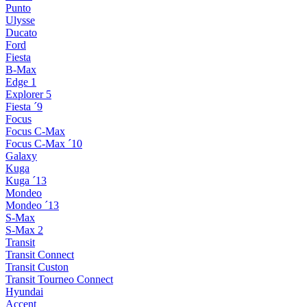
Punto
Ulysse
Ducato
Ford
Fiesta
B-Max
Edge 1
Explorer 5
Fiesta ´9
Focus
Focus C-Max
Focus C-Max ´10
Galaxy
Kuga
Kuga ´13
Mondeo
Mondeo ´13
S-Max
S-Max 2
Transit
Transit Connect
Transit Custon
Transit Tourneo Connect
Hyundai
Accent