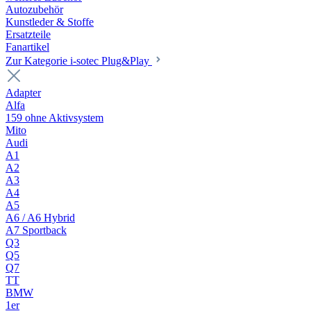
Autozubehör
Kunstleder & Stoffe
Ersatzteile
Fanartikel
Zur Kategorie i-sotec Plug&Play
Adapter
Alfa
159 ohne Aktivsystem
Mito
Audi
A1
A2
A3
A4
A5
A6 / A6 Hybrid
A7 Sportback
Q3
Q5
Q7
TT
BMW
1er