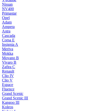
Nissan
NV400
Primastar
Opel
Adam
Ampera
Astra
Cascada
Corsa E
Insignia A
Meriva
Mokka
Movano B
Vivaro B
Zafira C
Renault
Clio IV
Clio V
Espace
Fluence
Grand Scenic
Grand Scenic III
Kangoo III
Koleos