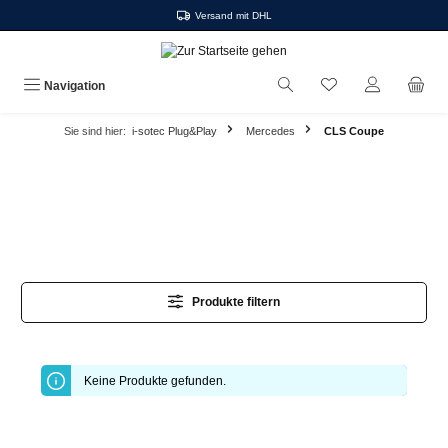
Versand mit DHL
alt springen
Navigation
Sie sind hier:
i-sotec Plug&Play
Mercedes
CLS Coupe
Produkte filtern
Keine Produkte gefunden.