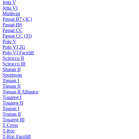
Jetta V
Jetta VI
Mulitvan
Passat B7 (3C)
Passat B8
Passat CC
Passat CC (35)
Polo V
Polo VI 2G
Polo VI Facelift
Scirocco II
Scirocco III
Sharan II
Sportsvan
Tiguan I
Tiguan II
Tiguan II Allspace
Touareg I
Touareg II
Touran I
Touran II
Touareg III
T-Cross
T-Roc
T-Roc Facelift