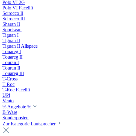
Polo VI 2G
Polo VI Facelift
Scirocco II
Scirocco III
Sharan II
Sportsvan
Tiguan I
Tiguan II
Tiguan II Allspace
Touareg I
Touareg II
Touran I
Touran II
Touareg III
T-Cross
T-Roc
T-Roc Facelift
UP!
Vento
% Angebote %
B-Ware
Sonderposten
Zur Kategorie Lautsprecher