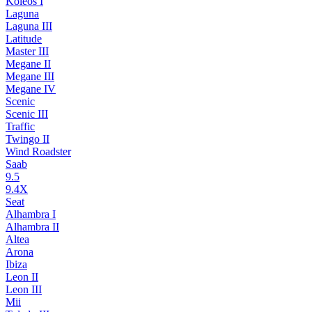
Koleos I
Laguna
Laguna III
Latitude
Master III
Megane II
Megane III
Megane IV
Scenic
Scenic III
Traffic
Twingo II
Wind Roadster
Saab
9.5
9.4X
Seat
Alhambra I
Alhambra II
Altea
Arona
Ibiza
Leon II
Leon III
Mii