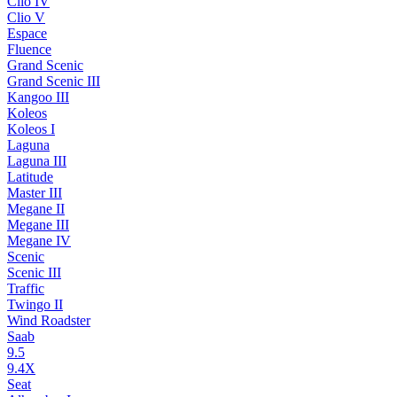
Clio IV
Clio V
Espace
Fluence
Grand Scenic
Grand Scenic III
Kangoo III
Koleos
Koleos I
Laguna
Laguna III
Latitude
Master III
Megane II
Megane III
Megane IV
Scenic
Scenic III
Traffic
Twingo II
Wind Roadster
Saab
9.5
9.4X
Seat