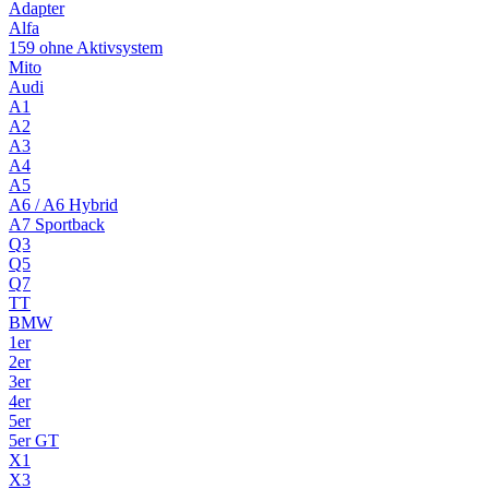
Adapter
Alfa
159 ohne Aktivsystem
Mito
Audi
A1
A2
A3
A4
A5
A6 / A6 Hybrid
A7 Sportback
Q3
Q5
Q7
TT
BMW
1er
2er
3er
4er
5er
5er GT
X1
X3