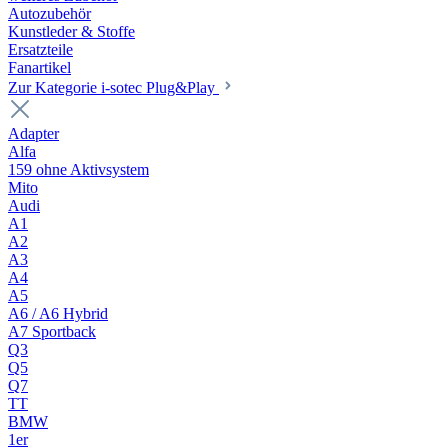
Autozubehör
Kunstleder & Stoffe
Ersatzteile
Fanartikel
Zur Kategorie i-sotec Plug&Play
Adapter
Alfa
159 ohne Aktivsystem
Mito
Audi
A1
A2
A3
A4
A5
A6 / A6 Hybrid
A7 Sportback
Q3
Q5
Q7
TT
BMW
1er