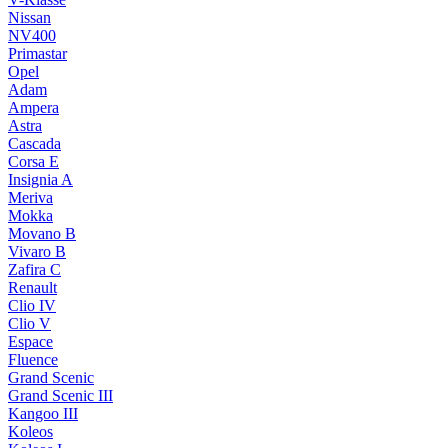
Nissan
NV400
Primastar
Opel
Adam
Ampera
Astra
Cascada
Corsa E
Insignia A
Meriva
Mokka
Movano B
Vivaro B
Zafira C
Renault
Clio IV
Clio V
Espace
Fluence
Grand Scenic
Grand Scenic III
Kangoo III
Koleos