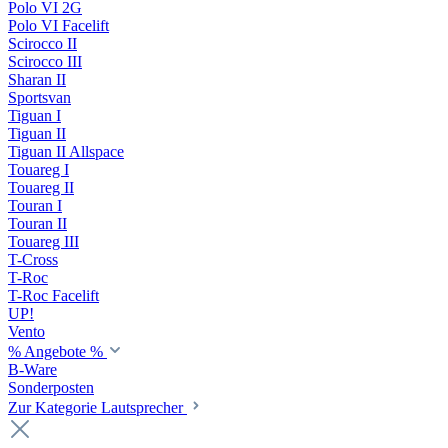
Polo VI 2G
Polo VI Facelift
Scirocco II
Scirocco III
Sharan II
Sportsvan
Tiguan I
Tiguan II
Tiguan II Allspace
Touareg I
Touareg II
Touran I
Touran II
Touareg III
T-Cross
T-Roc
T-Roc Facelift
UP!
Vento
% Angebote %
B-Ware
Sonderposten
Zur Kategorie Lautsprecher