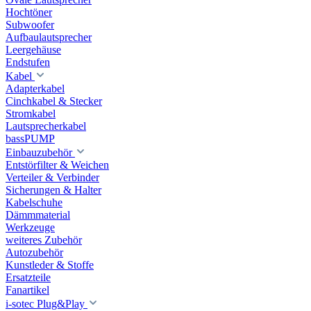
Hochtöner
Subwoofer
Aufbaulautsprecher
Leergehäuse
Endstufen
Kabel
Adapterkabel
Cinchkabel & Stecker
Stromkabel
Lautsprecherkabel
bassPUMP
Einbauzubehör
Entstörfilter & Weichen
Verteiler & Verbinder
Sicherungen & Halter
Kabelschuhe
Dämmmaterial
Werkzeuge
weiteres Zubehör
Autozubehör
Kunstleder & Stoffe
Ersatzteile
Fanartikel
i-sotec Plug&Play