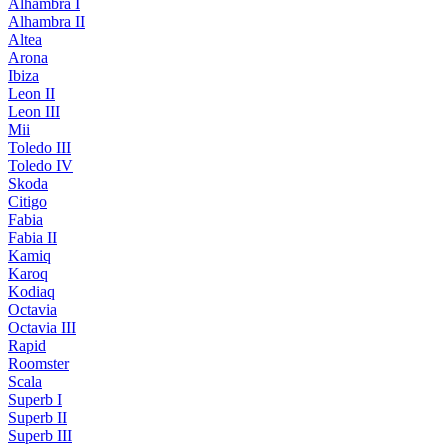
Alhambra I
Alhambra II
Altea
Arona
Ibiza
Leon II
Leon III
Mii
Toledo III
Toledo IV
Skoda
Citigo
Fabia
Fabia II
Kamiq
Karoq
Kodiaq
Octavia
Octavia III
Rapid
Roomster
Scala
Superb I
Superb II
Superb III