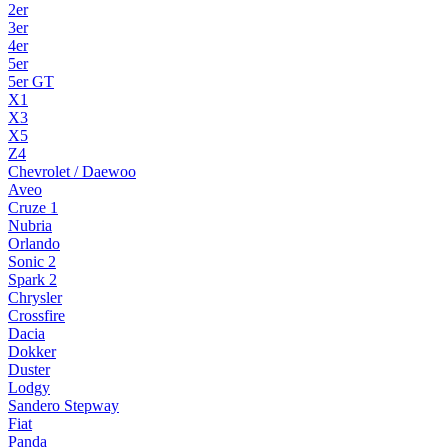
2er
3er
4er
5er
5er GT
X1
X3
X5
Z4
Chevrolet / Daewoo
Aveo
Cruze 1
Nubria
Orlando
Sonic 2
Spark 2
Chrysler
Crossfire
Dacia
Dokker
Duster
Lodgy
Sandero Stepway
Fiat
Panda