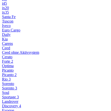
i45
ix20
ix35
Santa Fe
Tuscon
Iveco
Euro Cargo
Daily
Kia
Carens
Ceed
Ceed ohne Aktivsystem
Cerato
Forte 2
Optima
Picanto
Picanto 2
Rio 3
Sorento
Sorento 3
Soul
Sportage 3
Landrover
Discovery 4
Evoque