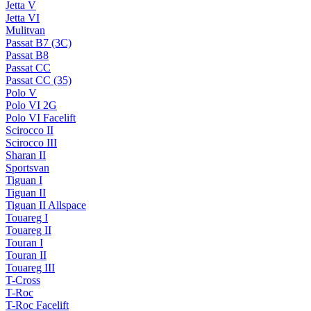
Jetta V
Jetta VI
Mulitvan
Passat B7 (3C)
Passat B8
Passat CC
Passat CC (35)
Polo V
Polo VI 2G
Polo VI Facelift
Scirocco II
Scirocco III
Sharan II
Sportsvan
Tiguan I
Tiguan II
Tiguan II Allspace
Touareg I
Touareg II
Touran I
Touran II
Touareg III
T-Cross
T-Roc
T-Roc Facelift