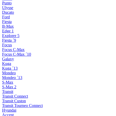
Punto
Ulysse
Ducato
Ford
Fiesta
B-Max
Edge 1
Explorer 5
Fiesta ´9
Focus
Focus C-Max
Focus C-Max ´10
Galaxy
Kuga
Kuga ´13
Mondeo
Mondeo ´13
S-Max
S-Max 2
Transit
Transit Connect
Transit Custon
Transit Tourneo Connect
Hyundai
Accent