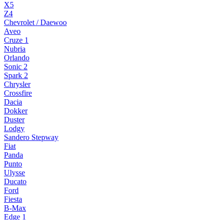
X5
Z4
Chevrolet / Daewoo
Aveo
Cruze 1
Nubria
Orlando
Sonic 2
Spark 2
Chrysler
Crossfire
Dacia
Dokker
Duster
Lodgy
Sandero Stepway
Fiat
Panda
Punto
Ulysse
Ducato
Ford
Fiesta
B-Max
Edge 1