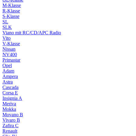
M-Klasse
R-Klasse
S-Klasse
SL
SLK
Viano mit RC/CD/APC Radio
Vito
V-Klasse
Nissan
NV400
Primastar
Opel
Adam
Ampera
Astra
Cascada
Corsa E
Insignia A
Meriva
Mokka
Movano B
Vivaro B
Zafira C
Renault