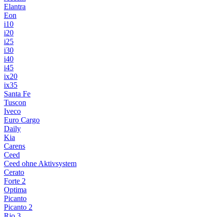
Elantra
Eon
i10
i20
i25
i30
i40
i45
ix20
ix35
Santa Fe
Tuscon
Iveco
Euro Cargo
Daily
Kia
Carens
Ceed
Ceed ohne Aktivsystem
Cerato
Forte 2
Optima
Picanto
Picanto 2
Rio 3