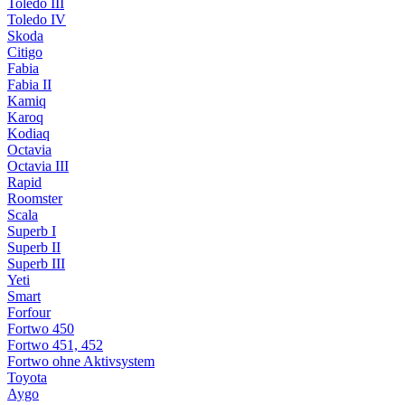
Toledo III
Toledo IV
Skoda
Citigo
Fabia
Fabia II
Kamiq
Karoq
Kodiaq
Octavia
Octavia III
Rapid
Roomster
Scala
Superb I
Superb II
Superb III
Yeti
Smart
Forfour
Fortwo 450
Fortwo 451, 452
Fortwo ohne Aktivsystem
Toyota
Aygo