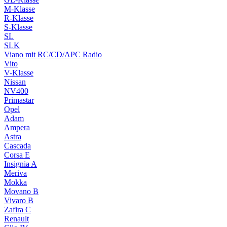
M-Klasse
R-Klasse
S-Klasse
SL
SLK
Viano mit RC/CD/APC Radio
Vito
V-Klasse
Nissan
NV400
Primastar
Opel
Adam
Ampera
Astra
Cascada
Corsa E
Insignia A
Meriva
Mokka
Movano B
Vivaro B
Zafira C
Renault