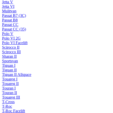
Jetta V
Jetta VI
Mulitvan
Passat B7 (3C)
Passat B8
Passat CC
Passat CC (35)
Polo V
Polo VI 2G
Polo VI Facelift
Scirocco II
Scirocco III
Sharan II
Sportsvan
Tiguan I
Tiguan II
Tiguan II Allspace
Touareg I
Touareg II
Touran I
Touran II
Touareg III
T-Cross
T-Roc
T-Roc Facelift