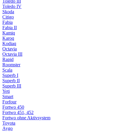
Toledo III
Toledo IV
Skoda
Citigo
Fabia
Fabia II
Kamiq
Karoq
Kodiaq
Octavia
Octavia III
Rapid
Roomster
Scala
Superb I
Superb II
Superb III
Yeti
Smart
Forfour
Fortwo 450
Fortwo 451, 452
Fortwo ohne Aktivsystem
Toyota
Aygo