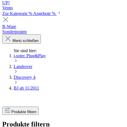
UP!
Vento
Zur Kategorie % Angebote %
B-Ware
Sonderposten
Menü schließen
Sie sind hier:
i-sotec Plug&Play
Landrover
Discovery 4
BJ ab 11/2011
Produkte filtern
Produkte filtern