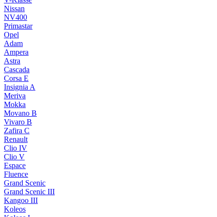
Nissan
NV400
Primastar
Opel
Adam
Ampera
Astra
Cascada
Corsa E
Insignia A
Meriva
Mokka
Movano B
Vivaro B
Zafira C
Renault
Clio IV
Clio V
Espace
Fluence
Grand Scenic
Grand Scenic III
Kangoo III
Koleos