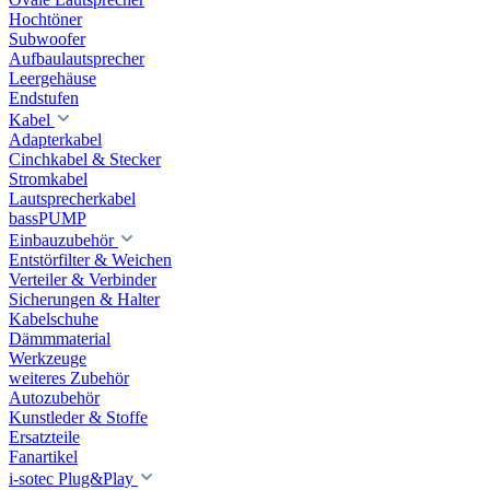
Hochtöner
Subwoofer
Aufbaulautsprecher
Leergehäuse
Endstufen
Kabel
Adapterkabel
Cinchkabel & Stecker
Stromkabel
Lautsprecherkabel
bassPUMP
Einbauzubehör
Entstörfilter & Weichen
Verteiler & Verbinder
Sicherungen & Halter
Kabelschuhe
Dämmmaterial
Werkzeuge
weiteres Zubehör
Autozubehör
Kunstleder & Stoffe
Ersatzteile
Fanartikel
i-sotec Plug&Play