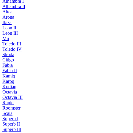
Alhambra I
Alhambra II
Altea
Arona
Ibiza
Leon II
Leon III
Mii
Toledo III
Toledo IV
Skoda
Citigo
Fabia
Fabia II
Kamiq
Karoq
Kodiaq
Octavia
Octavia III
Rapid
Roomster
Scala
Superb I
Superb II
Superb III