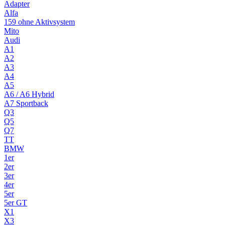
Adapter
Alfa
159 ohne Aktivsystem
Mito
Audi
A1
A2
A3
A4
A5
A6 / A6 Hybrid
A7 Sportback
Q3
Q5
Q7
TT
BMW
1er
2er
3er
4er
5er
5er GT
X1
X3