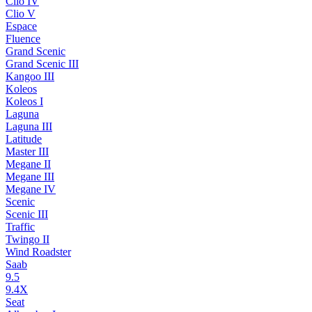
Clio IV
Clio V
Espace
Fluence
Grand Scenic
Grand Scenic III
Kangoo III
Koleos
Koleos I
Laguna
Laguna III
Latitude
Master III
Megane II
Megane III
Megane IV
Scenic
Scenic III
Traffic
Twingo II
Wind Roadster
Saab
9.5
9.4X
Seat