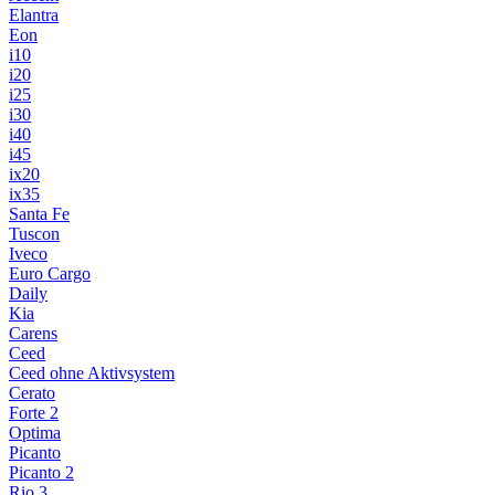
Elantra
Eon
i10
i20
i25
i30
i40
i45
ix20
ix35
Santa Fe
Tuscon
Iveco
Euro Cargo
Daily
Kia
Carens
Ceed
Ceed ohne Aktivsystem
Cerato
Forte 2
Optima
Picanto
Picanto 2
Rio 3