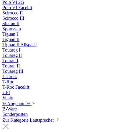
Polo VI 2G
Polo VI Facelift
Scirocco II
Scirocco III
Sharan II
Sportsvan
Tiguan I
Tiguan II
Tiguan II Allspace
Touareg I
Touareg II
Touran I
Touran II
Touareg III
T-Cross
T-Roc
T-Roc Facelift
UP!
Vento
% Angebote %
B-Ware
Sonderposten
Zur Kategorie Lautsprecher