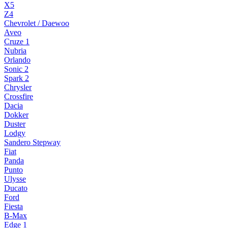
X5
Z4
Chevrolet / Daewoo
Aveo
Cruze 1
Nubria
Orlando
Sonic 2
Spark 2
Chrysler
Crossfire
Dacia
Dokker
Duster
Lodgy
Sandero Stepway
Fiat
Panda
Punto
Ulysse
Ducato
Ford
Fiesta
B-Max
Edge 1