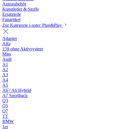
Autozubehör
Kunstleder & Stoffe
Ersatzteile
Fanartikel
Zur Kategorie i-sotec Plug&Play
Adapter
Alfa
159 ohne Aktivsystem
Mito
Audi
A1
A2
A3
A4
A5
A6 / A6 Hybrid
A7 Sportback
Q3
Q5
Q7
TT
BMW
1er