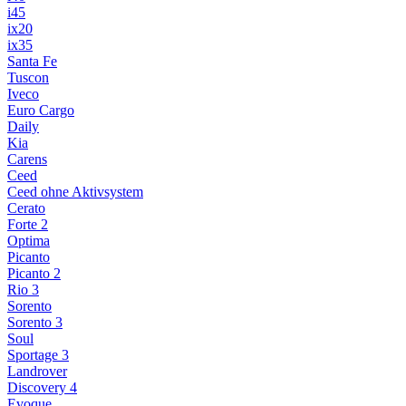
i45
ix20
ix35
Santa Fe
Tuscon
Iveco
Euro Cargo
Daily
Kia
Carens
Ceed
Ceed ohne Aktivsystem
Cerato
Forte 2
Optima
Picanto
Picanto 2
Rio 3
Sorento
Sorento 3
Soul
Sportage 3
Landrover
Discovery 4
Evoque