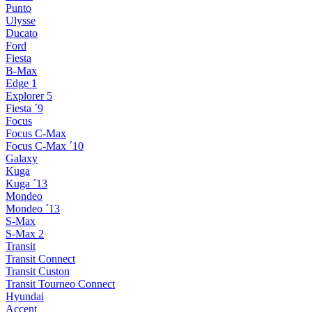
Punto
Ulysse
Ducato
Ford
Fiesta
B-Max
Edge 1
Explorer 5
Fiesta ´9
Focus
Focus C-Max
Focus C-Max ´10
Galaxy
Kuga
Kuga ´13
Mondeo
Mondeo ´13
S-Max
S-Max 2
Transit
Transit Connect
Transit Custon
Transit Tourneo Connect
Hyundai
Accent