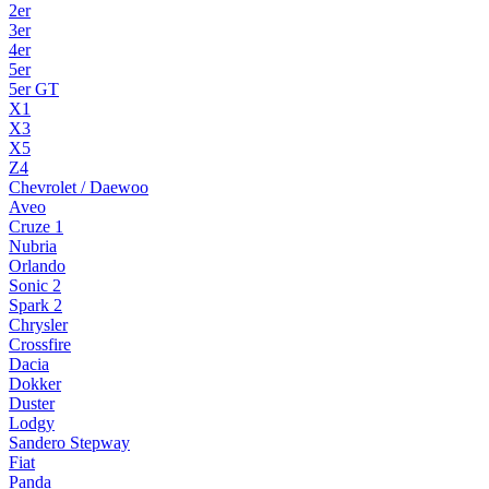
2er
3er
4er
5er
5er GT
X1
X3
X5
Z4
Chevrolet / Daewoo
Aveo
Cruze 1
Nubria
Orlando
Sonic 2
Spark 2
Chrysler
Crossfire
Dacia
Dokker
Duster
Lodgy
Sandero Stepway
Fiat
Panda