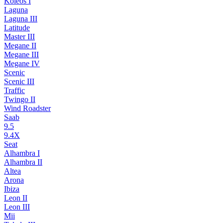
Koleos I
Laguna
Laguna III
Latitude
Master III
Megane II
Megane III
Megane IV
Scenic
Scenic III
Traffic
Twingo II
Wind Roadster
Saab
9.5
9.4X
Seat
Alhambra I
Alhambra II
Altea
Arona
Ibiza
Leon II
Leon III
Mii