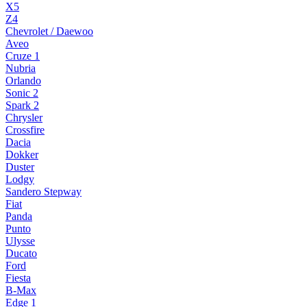
X5
Z4
Chevrolet / Daewoo
Aveo
Cruze 1
Nubria
Orlando
Sonic 2
Spark 2
Chrysler
Crossfire
Dacia
Dokker
Duster
Lodgy
Sandero Stepway
Fiat
Panda
Punto
Ulysse
Ducato
Ford
Fiesta
B-Max
Edge 1