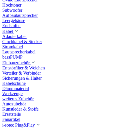
Hochtöner
Subwoofer
Aufbaulautsprecher
Leergehäuse
Endstufen
Kabel
Adapterkabel
Cinchkabel & Stecker
Stromkabel
Lautsprecherkabel
bassPUMP
Einbauzubehör
Entstörfilter & Weichen
Verteiler & Verbinder
Sicherungen & Halter
Kabelschuhe
Dämmmaterial
Werkzeuge
weiteres Zubehör
Autozubehör
Kunstleder & Stoffe
Ersatzteile
Fanartikel
i-sotec Plug&Play