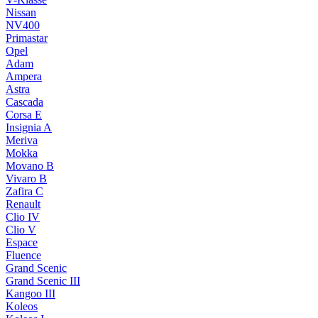
Nissan
NV400
Primastar
Opel
Adam
Ampera
Astra
Cascada
Corsa E
Insignia A
Meriva
Mokka
Movano B
Vivaro B
Zafira C
Renault
Clio IV
Clio V
Espace
Fluence
Grand Scenic
Grand Scenic III
Kangoo III
Koleos