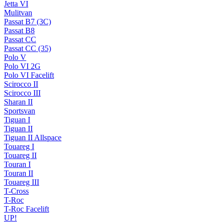
Jetta VI
Mulitvan
Passat B7 (3C)
Passat B8
Passat CC
Passat CC (35)
Polo V
Polo VI 2G
Polo VI Facelift
Scirocco II
Scirocco III
Sharan II
Sportsvan
Tiguan I
Tiguan II
Tiguan II Allspace
Touareg I
Touareg II
Touran I
Touran II
Touareg III
T-Cross
T-Roc
T-Roc Facelift
UP!