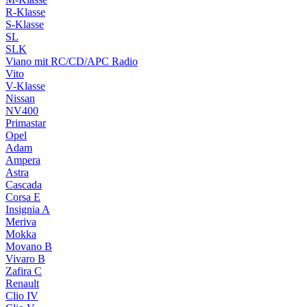
R-Klasse
S-Klasse
SL
SLK
Viano mit RC/CD/APC Radio
Vito
V-Klasse
Nissan
NV400
Primastar
Opel
Adam
Ampera
Astra
Cascada
Corsa E
Insignia A
Meriva
Mokka
Movano B
Vivaro B
Zafira C
Renault
Clio IV