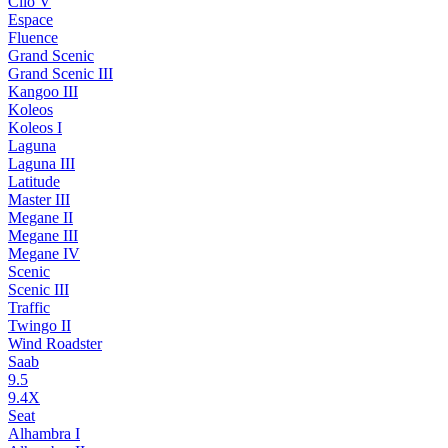
Clio V
Espace
Fluence
Grand Scenic
Grand Scenic III
Kangoo III
Koleos
Koleos I
Laguna
Laguna III
Latitude
Master III
Megane II
Megane III
Megane IV
Scenic
Scenic III
Traffic
Twingo II
Wind Roadster
Saab
9.5
9.4X
Seat
Alhambra I