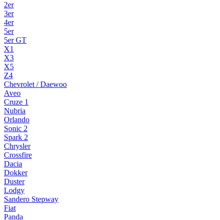
2er
3er
4er
5er
5er GT
X1
X3
X5
Z4
Chevrolet / Daewoo
Aveo
Cruze 1
Nubria
Orlando
Sonic 2
Spark 2
Chrysler
Crossfire
Dacia
Dokker
Duster
Lodgy
Sandero Stepway
Fiat
Panda