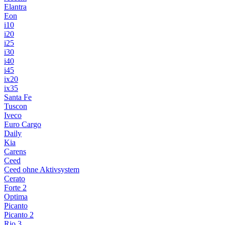
Elantra
Eon
i10
i20
i25
i30
i40
i45
ix20
ix35
Santa Fe
Tuscon
Iveco
Euro Cargo
Daily
Kia
Carens
Ceed
Ceed ohne Aktivsystem
Cerato
Forte 2
Optima
Picanto
Picanto 2
Rio 3