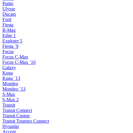
Punto
Ulysse
Ducato
Ford
Fiesta
B-Max
Edge 1
Explorer 5
Fiesta ´9
Focus
Focus C-Max
Focus C-Max ´10
Galaxy
Kuga
Kuga ´13
Mondeo
Mondeo ´13
S-Max
S-Max 2
Transit
Transit Connect
Transit Custon
Transit Tourneo Connect
Hyundai
Accent