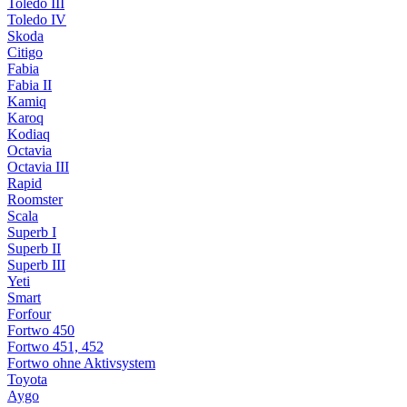
Toledo III
Toledo IV
Skoda
Citigo
Fabia
Fabia II
Kamiq
Karoq
Kodiaq
Octavia
Octavia III
Rapid
Roomster
Scala
Superb I
Superb II
Superb III
Yeti
Smart
Forfour
Fortwo 450
Fortwo 451, 452
Fortwo ohne Aktivsystem
Toyota
Aygo