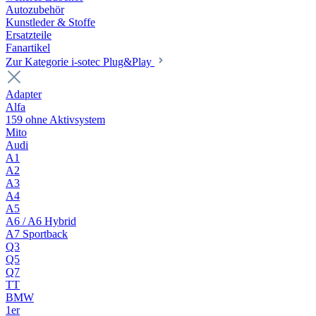
Autozubehör
Kunstleder & Stoffe
Ersatzteile
Fanartikel
Zur Kategorie i-sotec Plug&Play
Adapter
Alfa
159 ohne Aktivsystem
Mito
Audi
A1
A2
A3
A4
A5
A6 / A6 Hybrid
A7 Sportback
Q3
Q5
Q7
TT
BMW
1er