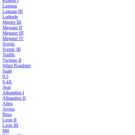
Koleos I
Laguna
Laguna III
Latitude
Master III
Megane II
Megane III
Megane IV
Scenic
Scenic III
Traffic
Twingo II
Wind Roadster
Saab
9.5
9.4X
Seat
Alhambra I
Alhambra II
Altea
Arona
Ibiza
Leon II
Leon III
Mii