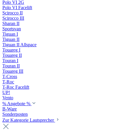
Polo VI 2G
Polo VI Facelift
Scirocco II
Scirocco III
Sharan II
Sportsvan
Tiguan I
Tiguan II
Tiguan II Allspace
Touareg I
Touareg II
Touran I
Touran II
Touareg III
T-Cross
T-Roc
T-Roc Facelift
UP!
Vento
% Angebote %
B-Ware
Sonderposten
Zur Kategorie Lautsprecher