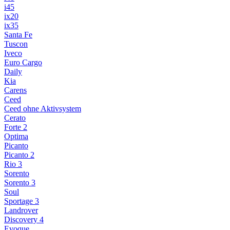
i45
ix20
ix35
Santa Fe
Tuscon
Iveco
Euro Cargo
Daily
Kia
Carens
Ceed
Ceed ohne Aktivsystem
Cerato
Forte 2
Optima
Picanto
Picanto 2
Rio 3
Sorento
Sorento 3
Soul
Sportage 3
Landrover
Discovery 4
Evoque