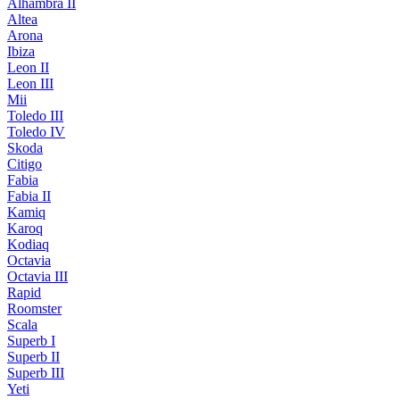
Alhambra II
Altea
Arona
Ibiza
Leon II
Leon III
Mii
Toledo III
Toledo IV
Skoda
Citigo
Fabia
Fabia II
Kamiq
Karoq
Kodiaq
Octavia
Octavia III
Rapid
Roomster
Scala
Superb I
Superb II
Superb III
Yeti