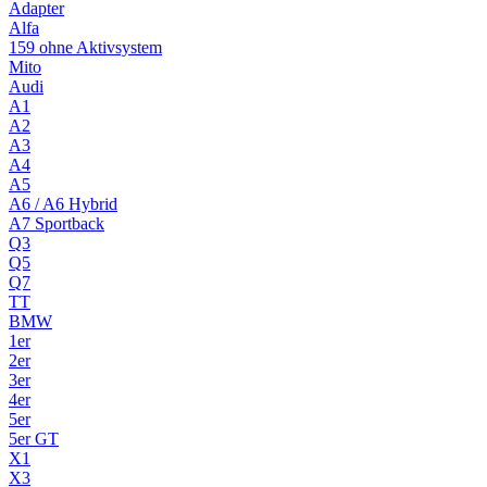
Adapter
Alfa
159 ohne Aktivsystem
Mito
Audi
A1
A2
A3
A4
A5
A6 / A6 Hybrid
A7 Sportback
Q3
Q5
Q7
TT
BMW
1er
2er
3er
4er
5er
5er GT
X1
X3