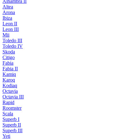
Alhambra II
Altea
Arona
Ibiza
Leon II
Leon III
Mii
Toledo III
Toledo IV
Skoda
Citigo
Fabia
Fabia II
Kamiq
Karoq
Kodiaq
Octavia
Octavia III
Rapid
Roomster
Scala
Superb I
Superb II
Superb III
Yeti