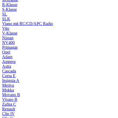
R-Klasse
S-Klasse
SL
SLK
Viano mit RC/CD/APC Radio
Vito
V-Klasse
Nissan
NV400
Primastar
Opel
Adam
Ampera
Astra
Cascada
Corsa E
Insignia A
Meriva
Mokka
Movano B
Vivaro B
Zafira C
Renault
Clio IV