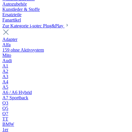
Autozubehör
Kunstleder & Stoffe
Ersatzteile
Fanartikel
Zur Kategorie i-sotec Plug&Play
Adapter
Alfa
159 ohne Aktivsystem
Mito
Audi
A1
A2
A3
A4
A5
A6 / A6 Hybrid
A7 Sportback
Q3
Q5
Q7
TT
BMW
1er