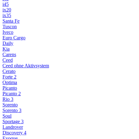
i45
ix20
ix35
Santa Fe
Tuscon
Iveco
Euro Cargo
Daily
Kia
Carens
Ceed
Ceed ohne Aktivsystem
Cerato
Forte 2
Optima
Picanto
Picanto 2
Rio 3
Sorento
Sorento 3
Soul
Sportage 3
Landrover
Discovery 4
Evoque