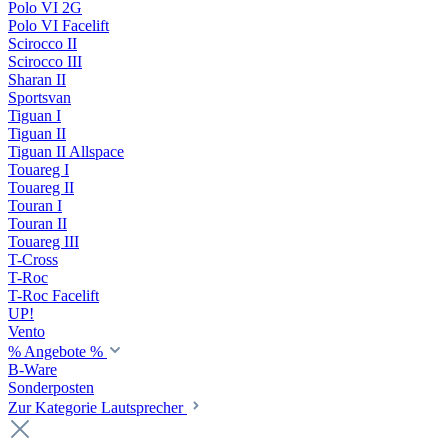
Polo VI 2G
Polo VI Facelift
Scirocco II
Scirocco III
Sharan II
Sportsvan
Tiguan I
Tiguan II
Tiguan II Allspace
Touareg I
Touareg II
Touran I
Touran II
Touareg III
T-Cross
T-Roc
T-Roc Facelift
UP!
Vento
% Angebote %
B-Ware
Sonderposten
Zur Kategorie Lautsprecher