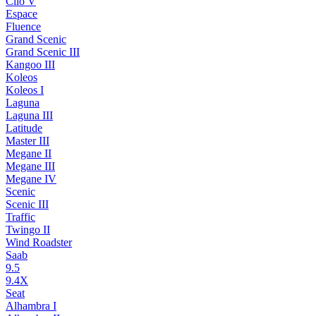
Clio V
Espace
Fluence
Grand Scenic
Grand Scenic III
Kangoo III
Koleos
Koleos I
Laguna
Laguna III
Latitude
Master III
Megane II
Megane III
Megane IV
Scenic
Scenic III
Traffic
Twingo II
Wind Roadster
Saab
9.5
9.4X
Seat
Alhambra I