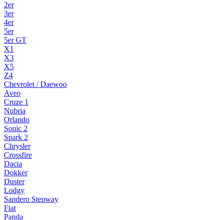
2er
3er
4er
5er
5er GT
X1
X3
X5
Z4
Chevrolet / Daewoo
Aveo
Cruze 1
Nubria
Orlando
Sonic 2
Spark 2
Chrysler
Crossfire
Dacia
Dokker
Duster
Lodgy
Sandero Stepway
Fiat
Panda