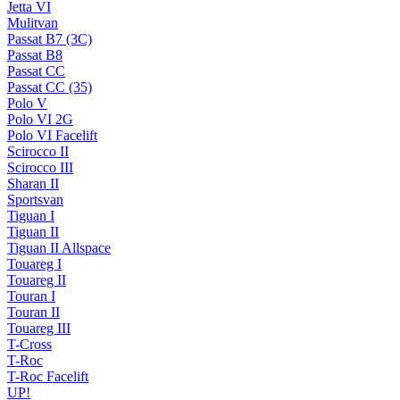
Jetta VI
Mulitvan
Passat B7 (3C)
Passat B8
Passat CC
Passat CC (35)
Polo V
Polo VI 2G
Polo VI Facelift
Scirocco II
Scirocco III
Sharan II
Sportsvan
Tiguan I
Tiguan II
Tiguan II Allspace
Touareg I
Touareg II
Touran I
Touran II
Touareg III
T-Cross
T-Roc
T-Roc Facelift
UP!