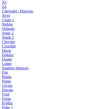
X5
Z4
Chevrolet / Daewoo
Aveo
Cruze 1
Nubria
Orlando
Sonic 2
Spark 2
Chrysler
Crossfire
Dacia
Dokker
Duster
Lodgy
Sandero Stepway
Fiat
Panda
Punto
Ulysse
Ducato
Ford
Fiesta
B-Max
Edge 1