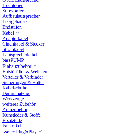
Hochtöner
Subwoofer
Aufbaulautsprecher
Leergehäuse
Endstufen
Kabel
Adapterkabel
Cinchkabel & Stecker
Stromkabel
Lautsprecherkabel
bassPUMP
Einbauzubehör
Entstörfilter & Weichen
Verteiler & Verbinder
Sicherungen & Halter
Kabelschuhe
Dämmmaterial
Werkzeuge
weiteres Zubehör
Autozubehör
Kunstleder & Stoffe
Ersatzteile
Fanartikel
i-sotec Plug&Play