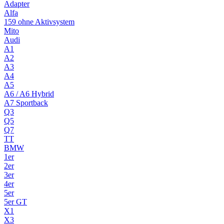
Adapter
Alfa
159 ohne Aktivsystem
Mito
Audi
A1
A2
A3
A4
A5
A6 / A6 Hybrid
A7 Sportback
Q3
Q5
Q7
TT
BMW
1er
2er
3er
4er
5er
5er GT
X1
X3