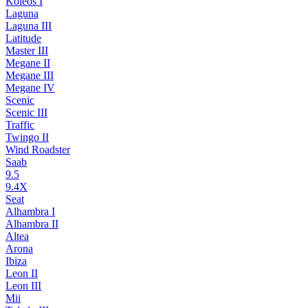
Koleos I
Laguna
Laguna III
Latitude
Master III
Megane II
Megane III
Megane IV
Scenic
Scenic III
Traffic
Twingo II
Wind Roadster
Saab
9.5
9.4X
Seat
Alhambra I
Alhambra II
Altea
Arona
Ibiza
Leon II
Leon III
Mii