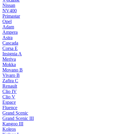
Nissan
NV400
Primastar
Opel
Adam
Ampera
Astra
Cascada
Corsa E
Insignia A
Meriva
Mokka
Movano B
Vivaro B
Zafira C
Renault
Clio IV
Clio V
Espace
Fluence
Grand Scenic
Grand Scenic III
Kangoo III
Koleos