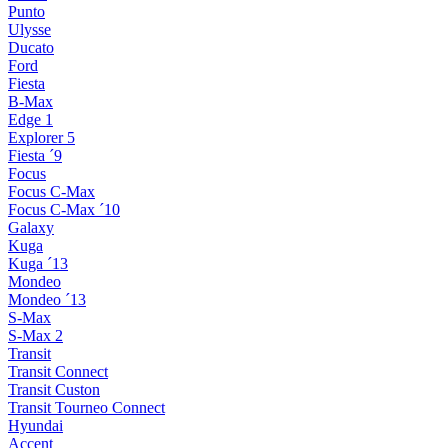
Punto
Ulysse
Ducato
Ford
Fiesta
B-Max
Edge 1
Explorer 5
Fiesta ´9
Focus
Focus C-Max
Focus C-Max ´10
Galaxy
Kuga
Kuga ´13
Mondeo
Mondeo ´13
S-Max
S-Max 2
Transit
Transit Connect
Transit Custon
Transit Tourneo Connect
Hyundai
Accent