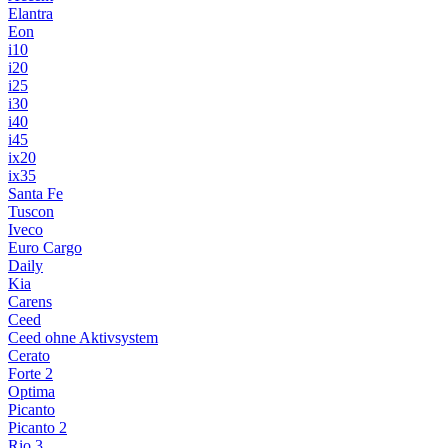
Elantra
Eon
i10
i20
i25
i30
i40
i45
ix20
ix35
Santa Fe
Tuscon
Iveco
Euro Cargo
Daily
Kia
Carens
Ceed
Ceed ohne Aktivsystem
Cerato
Forte 2
Optima
Picanto
Picanto 2
Rio 3