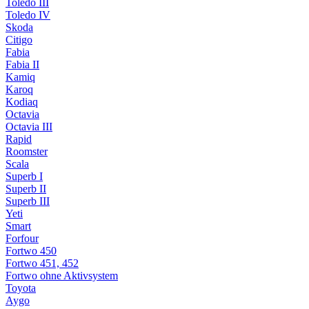
Toledo III
Toledo IV
Skoda
Citigo
Fabia
Fabia II
Kamiq
Karoq
Kodiaq
Octavia
Octavia III
Rapid
Roomster
Scala
Superb I
Superb II
Superb III
Yeti
Smart
Forfour
Fortwo 450
Fortwo 451, 452
Fortwo ohne Aktivsystem
Toyota
Aygo