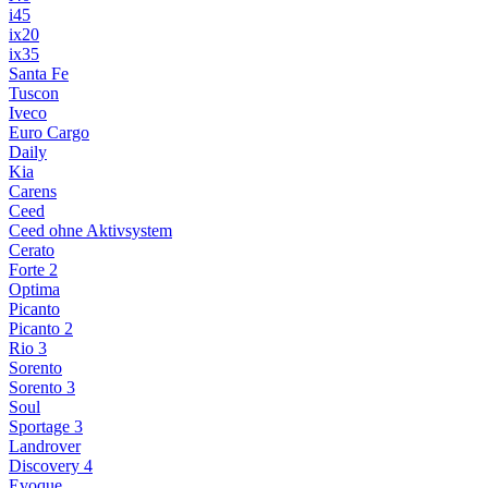
i45
ix20
ix35
Santa Fe
Tuscon
Iveco
Euro Cargo
Daily
Kia
Carens
Ceed
Ceed ohne Aktivsystem
Cerato
Forte 2
Optima
Picanto
Picanto 2
Rio 3
Sorento
Sorento 3
Soul
Sportage 3
Landrover
Discovery 4
Evoque