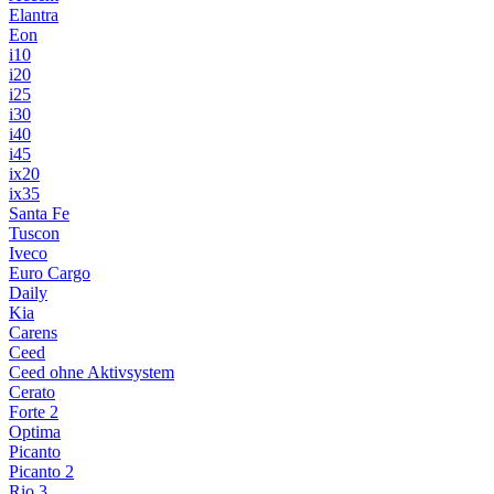
Elantra
Eon
i10
i20
i25
i30
i40
i45
ix20
ix35
Santa Fe
Tuscon
Iveco
Euro Cargo
Daily
Kia
Carens
Ceed
Ceed ohne Aktivsystem
Cerato
Forte 2
Optima
Picanto
Picanto 2
Rio 3