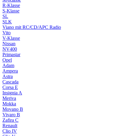
R-Klasse
S-Klasse
SL
SLK
Viano mit RC/CD/APC Radio
Vito
V-Klasse
Nissan
NV400
Primastar
Opel
Adam
Ampera
Astra
Cascada
Corsa E
Insignia A
Meriva
Mokka
Movano B
Vivaro B
Zafira C
Renault
Clio IV