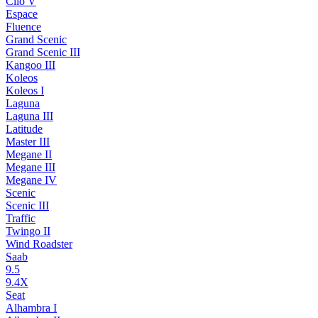
Clio V
Espace
Fluence
Grand Scenic
Grand Scenic III
Kangoo III
Koleos
Koleos I
Laguna
Laguna III
Latitude
Master III
Megane II
Megane III
Megane IV
Scenic
Scenic III
Traffic
Twingo II
Wind Roadster
Saab
9.5
9.4X
Seat
Alhambra I