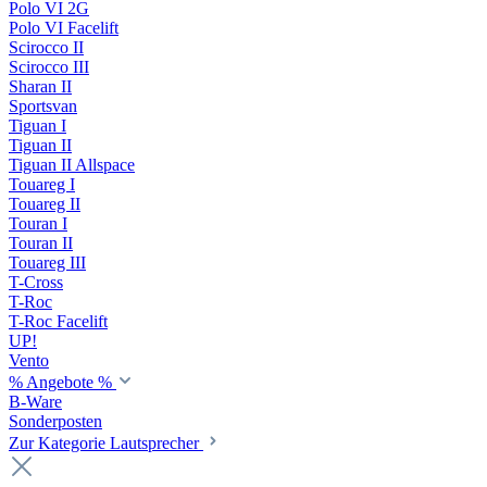
Polo VI 2G
Polo VI Facelift
Scirocco II
Scirocco III
Sharan II
Sportsvan
Tiguan I
Tiguan II
Tiguan II Allspace
Touareg I
Touareg II
Touran I
Touran II
Touareg III
T-Cross
T-Roc
T-Roc Facelift
UP!
Vento
% Angebote %
B-Ware
Sonderposten
Zur Kategorie Lautsprecher