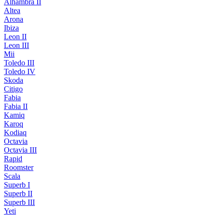
Alhambra II
Altea
Arona
Ibiza
Leon II
Leon III
Mii
Toledo III
Toledo IV
Skoda
Citigo
Fabia
Fabia II
Kamiq
Karoq
Kodiaq
Octavia
Octavia III
Rapid
Roomster
Scala
Superb I
Superb II
Superb III
Yeti