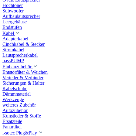
Hochtöner
Subwoofer
Aufbaulautsprecher
Leergehäuse
Endstufen
Kabel
Adapterkabel
Cinchkabel & Stecker
Stromkabel
Lautsprecherkabel
bassPUMP
Einbauzubehör
Entstörfilter & Weichen
Verteiler & Verbinder
Sicherungen & Halter
Kabelschuhe
Dämmmaterial
Werkzeuge
weiteres Zubehör
Autozubehör
Kunstleder & Stoffe
Ersatzteile
Fanartikel
i-sotec Plug&Play