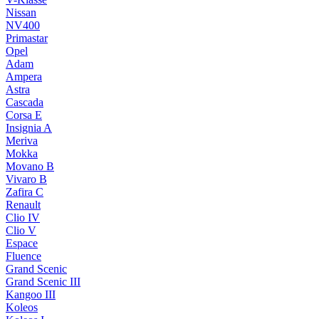
Nissan
NV400
Primastar
Opel
Adam
Ampera
Astra
Cascada
Corsa E
Insignia A
Meriva
Mokka
Movano B
Vivaro B
Zafira C
Renault
Clio IV
Clio V
Espace
Fluence
Grand Scenic
Grand Scenic III
Kangoo III
Koleos