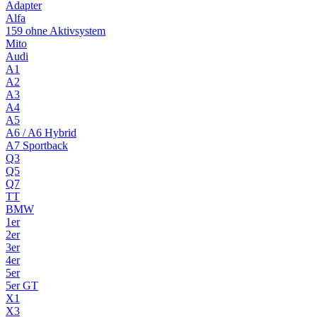
Adapter
Alfa
159 ohne Aktivsystem
Mito
Audi
A1
A2
A3
A4
A5
A6 / A6 Hybrid
A7 Sportback
Q3
Q5
Q7
TT
BMW
1er
2er
3er
4er
5er
5er GT
X1
X3