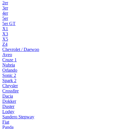
2er
3er
4er
5er
5er GT
X1
X3
X5
Z4
Chevrolet / Daewoo
Aveo
Cruze 1
Nubria
Orlando
Sonic 2
Spark 2
Chrysler
Crossfire
Dacia
Dokker
Duster
Lodgy
Sandero Stepway
Fiat
Panda