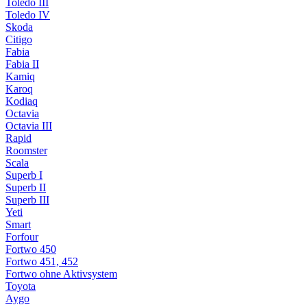
Toledo III
Toledo IV
Skoda
Citigo
Fabia
Fabia II
Kamiq
Karoq
Kodiaq
Octavia
Octavia III
Rapid
Roomster
Scala
Superb I
Superb II
Superb III
Yeti
Smart
Forfour
Fortwo 450
Fortwo 451, 452
Fortwo ohne Aktivsystem
Toyota
Aygo