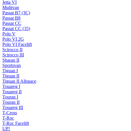
Jetta VI
Mulitvan
Passat B7 (3C)
Passat B8
Passat CC
Passat CC (35)
Polo V
Polo VI 2G
Polo VI Facelift
Scirocco II
Scirocco III
Sharan II
Sportsvan
Tiguan I
Tiguan II
Tiguan II Allspace
Touareg I
Touareg II
Touran I
Touran II
Touareg III
T-Cross
T-Roc
T-Roc Facelift
UP!