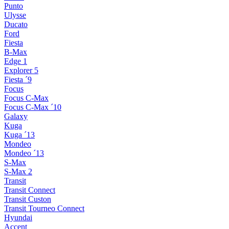
Punto
Ulysse
Ducato
Ford
Fiesta
B-Max
Edge 1
Explorer 5
Fiesta ´9
Focus
Focus C-Max
Focus C-Max ´10
Galaxy
Kuga
Kuga ´13
Mondeo
Mondeo ´13
S-Max
S-Max 2
Transit
Transit Connect
Transit Custon
Transit Tourneo Connect
Hyundai
Accent