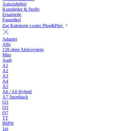
Autozubehör
Kunstleder & Stoffe
Ersatzteile
Fanartikel
Zur Kategorie i-sotec Plug&Play
Adapter
Alfa
159 ohne Aktivsystem
Mito
Audi
A1
A2
A3
A4
A5
A6 / A6 Hybrid
A7 Sportback
Q3
Q5
Q7
TT
BMW
1er