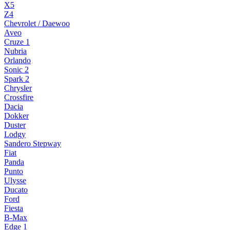
X5
Z4
Chevrolet / Daewoo
Aveo
Cruze 1
Nubria
Orlando
Sonic 2
Spark 2
Chrysler
Crossfire
Dacia
Dokker
Duster
Lodgy
Sandero Stepway
Fiat
Panda
Punto
Ulysse
Ducato
Ford
Fiesta
B-Max
Edge 1