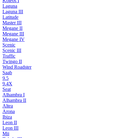
Koleos I
Laguna
Laguna III
Latitude
Master III
Megane II
Megane III
Megane IV
Scenic
Scenic III
Traffic
Twingo II
Wind Roadster
Saab
9.5
9.4X
Seat
Alhambra I
Alhambra II
Altea
Arona
Ibiza
Leon II
Leon III
Mii