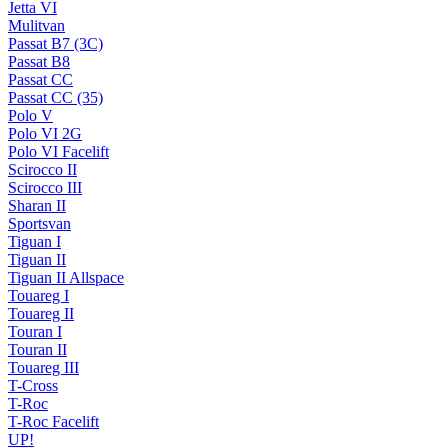
Jetta VI
Mulitvan
Passat B7 (3C)
Passat B8
Passat CC
Passat CC (35)
Polo V
Polo VI 2G
Polo VI Facelift
Scirocco II
Scirocco III
Sharan II
Sportsvan
Tiguan I
Tiguan II
Tiguan II Allspace
Touareg I
Touareg II
Touran I
Touran II
Touareg III
T-Cross
T-Roc
T-Roc Facelift
UP!