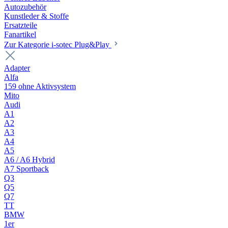
Autozubehör
Kunstleder & Stoffe
Ersatzteile
Fanartikel
Zur Kategorie i-sotec Plug&Play
Adapter
Alfa
159 ohne Aktivsystem
Mito
Audi
A1
A2
A3
A4
A5
A6 / A6 Hybrid
A7 Sportback
Q3
Q5
Q7
TT
BMW
1er