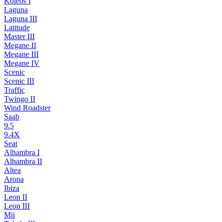
Koleos I
Laguna
Laguna III
Latitude
Master III
Megane II
Megane III
Megane IV
Scenic
Scenic III
Traffic
Twingo II
Wind Roadster
Saab
9.5
9.4X
Seat
Alhambra I
Alhambra II
Altea
Arona
Ibiza
Leon II
Leon III
Mii