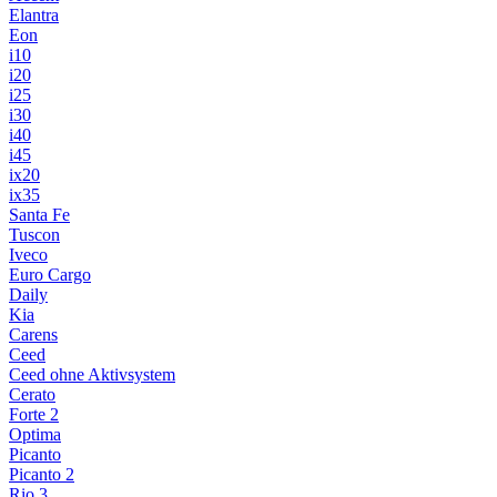
Elantra
Eon
i10
i20
i25
i30
i40
i45
ix20
ix35
Santa Fe
Tuscon
Iveco
Euro Cargo
Daily
Kia
Carens
Ceed
Ceed ohne Aktivsystem
Cerato
Forte 2
Optima
Picanto
Picanto 2
Rio 3