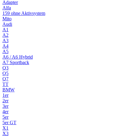
Adapter
Alfa
159 ohne Aktivsystem
Mito
Audi
A1
A2
A3
A4
A5
A6 / A6 Hybrid
A7 Sportback
Q3
Q5
Q7
TT
BMW
1er
2er
3er
4er
5er
5er GT
X1
X3