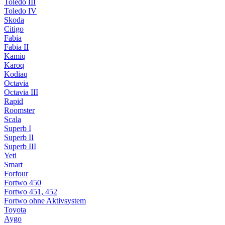
Toledo III
Toledo IV
Skoda
Citigo
Fabia
Fabia II
Kamiq
Karoq
Kodiaq
Octavia
Octavia III
Rapid
Roomster
Scala
Superb I
Superb II
Superb III
Yeti
Smart
Forfour
Fortwo 450
Fortwo 451, 452
Fortwo ohne Aktivsystem
Toyota
Aygo