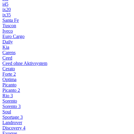
i45
ix20
ix35
Santa Fe
Tuscon
Iveco
Euro Cargo
Daily
Kia
Carens
Ceed
Ceed ohne Aktivsystem
Cerato
Forte 2
Optima
Picanto
Picanto 2
Rio 3
Sorento
Sorento 3
Soul
Sportage 3
Landrover
Discovery 4
Evoque