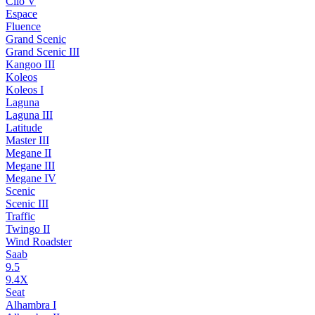
Clio V
Espace
Fluence
Grand Scenic
Grand Scenic III
Kangoo III
Koleos
Koleos I
Laguna
Laguna III
Latitude
Master III
Megane II
Megane III
Megane IV
Scenic
Scenic III
Traffic
Twingo II
Wind Roadster
Saab
9.5
9.4X
Seat
Alhambra I