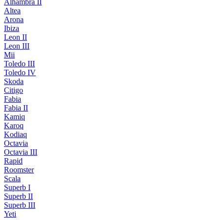
Alhambra II
Altea
Arona
Ibiza
Leon II
Leon III
Mii
Toledo III
Toledo IV
Skoda
Citigo
Fabia
Fabia II
Kamiq
Karoq
Kodiaq
Octavia
Octavia III
Rapid
Roomster
Scala
Superb I
Superb II
Superb III
Yeti