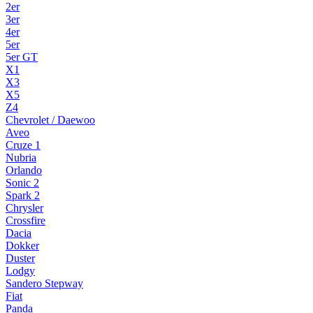
2er
3er
4er
5er
5er GT
X1
X3
X5
Z4
Chevrolet / Daewoo
Aveo
Cruze 1
Nubria
Orlando
Sonic 2
Spark 2
Chrysler
Crossfire
Dacia
Dokker
Duster
Lodgy
Sandero Stepway
Fiat
Panda