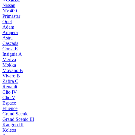
Nissan
NV400
Primastar
Opel
Adam
Ampera
Astra
Cascada
Corsa E
Insignia A
Meriva
Mokka
Movano B
Vivaro B
Zafira C
Renault
Clio IV
Clio V
Espace
Fluence
Grand Scenic
Grand Scenic III
Kangoo III
Koleos