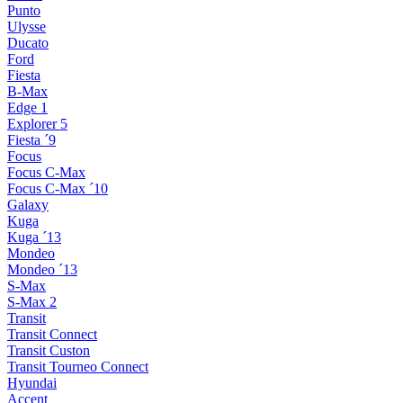
Punto
Ulysse
Ducato
Ford
Fiesta
B-Max
Edge 1
Explorer 5
Fiesta ´9
Focus
Focus C-Max
Focus C-Max ´10
Galaxy
Kuga
Kuga ´13
Mondeo
Mondeo ´13
S-Max
S-Max 2
Transit
Transit Connect
Transit Custon
Transit Tourneo Connect
Hyundai
Accent