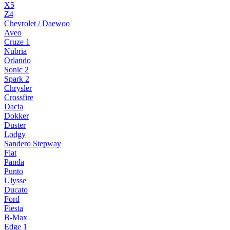
X5
Z4
Chevrolet / Daewoo
Aveo
Cruze 1
Nubria
Orlando
Sonic 2
Spark 2
Chrysler
Crossfire
Dacia
Dokker
Duster
Lodgy
Sandero Stepway
Fiat
Panda
Punto
Ulysse
Ducato
Ford
Fiesta
B-Max
Edge 1