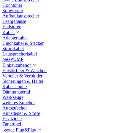
Hochtöner
Subwoofer
Aufbaulautsprecher
Leergehäuse
Endstufen
Kabel
Adapterkabel
Cinchkabel & Stecker
Stromkabel
Lautsprecherkabel
bassPUMP
Einbauzubehör
Entstörfilter & Weichen
Verteiler & Verbinder
Sicherungen & Halter
Kabelschuhe
Dämmmaterial
Werkzeuge
weiteres Zubehör
Autozubehör
Kunstleder & Stoffe
Ersatzteile
Fanartikel
i-sotec Plug&Play