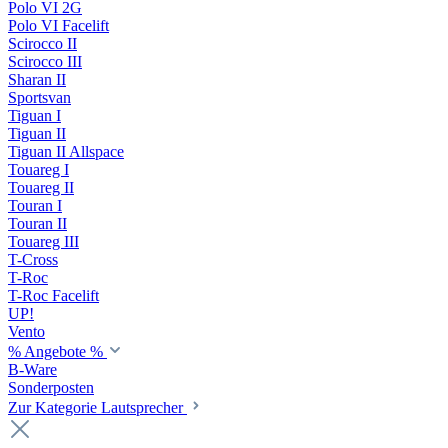
Polo VI 2G
Polo VI Facelift
Scirocco II
Scirocco III
Sharan II
Sportsvan
Tiguan I
Tiguan II
Tiguan II Allspace
Touareg I
Touareg II
Touran I
Touran II
Touareg III
T-Cross
T-Roc
T-Roc Facelift
UP!
Vento
% Angebote %
B-Ware
Sonderposten
Zur Kategorie Lautsprecher