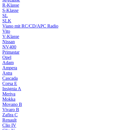
R-Klasse
S-Klasse
SL
SLK
Viano mit RC/CD/APC Radio
Vito
V-Klasse
Nissan
NV400
Primastar
Opel
Adam
Ampera
Astra
Cascada
Corsa E
Insignia A
Meriva
Mokka
Movano B
Vivaro B
Zafira C
Renault
Clio IV