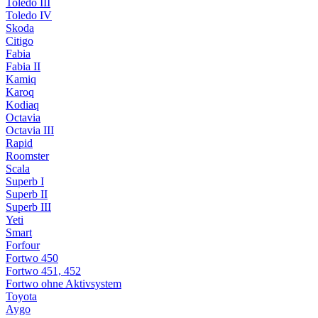
Toledo III
Toledo IV
Skoda
Citigo
Fabia
Fabia II
Kamiq
Karoq
Kodiaq
Octavia
Octavia III
Rapid
Roomster
Scala
Superb I
Superb II
Superb III
Yeti
Smart
Forfour
Fortwo 450
Fortwo 451, 452
Fortwo ohne Aktivsystem
Toyota
Aygo