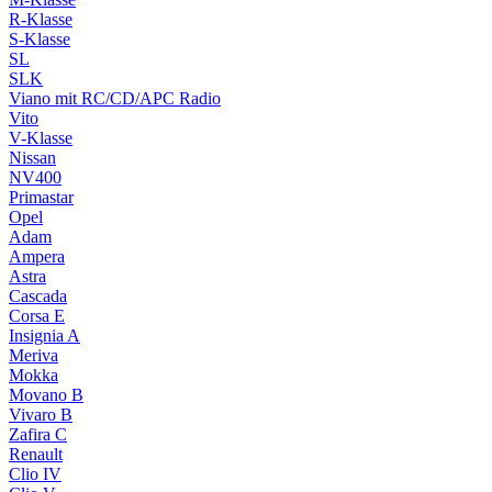
R-Klasse
S-Klasse
SL
SLK
Viano mit RC/CD/APC Radio
Vito
V-Klasse
Nissan
NV400
Primastar
Opel
Adam
Ampera
Astra
Cascada
Corsa E
Insignia A
Meriva
Mokka
Movano B
Vivaro B
Zafira C
Renault
Clio IV