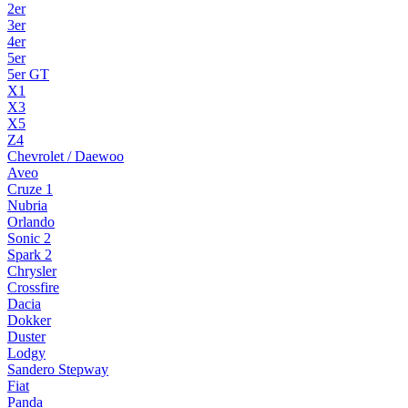
2er
3er
4er
5er
5er GT
X1
X3
X5
Z4
Chevrolet / Daewoo
Aveo
Cruze 1
Nubria
Orlando
Sonic 2
Spark 2
Chrysler
Crossfire
Dacia
Dokker
Duster
Lodgy
Sandero Stepway
Fiat
Panda