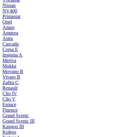
Nissan
NV400
Primastar
Opel
Adam
Ampera
Astra
Cascada
Corsa E
Insignia A
Meriva
Mokka
Movano B
Vivaro B
Zafira C
Renault
Clio IV
Clio V
Espace
Fluence
Grand Scenic
Grand Scenic III
Kangoo III
Koleos