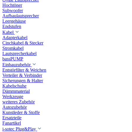
Hochtöner
Subwoofer
Aufbaulautsprecher
Leergehäuse
Endstufen
Kabel
Adapterkabel
Cinchkabel & Stecker
Stromkabel
Lautsprecherkabel
bassPUMP
Einbauzubehör
Entstörfilter & Weichen
Verteiler & Verbinder
Sicherungen & Halter
Kabelschuhe
Dämmmaterial
Werkzeuge
weiteres Zubehör
Autozubehör
Kunstleder & Stoffe
Ersatzteile
Fanartikel
i-sotec Plug&Play