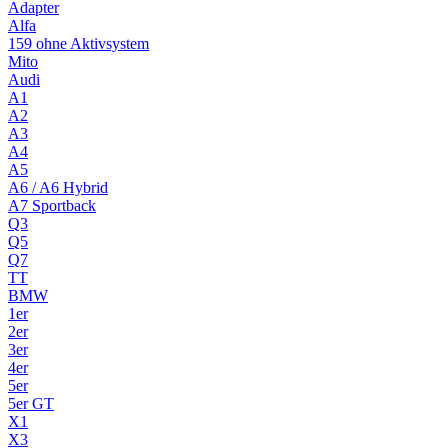
Adapter
Alfa
159 ohne Aktivsystem
Mito
Audi
A1
A2
A3
A4
A5
A6 / A6 Hybrid
A7 Sportback
Q3
Q5
Q7
TT
BMW
1er
2er
3er
4er
5er
5er GT
X1
X3