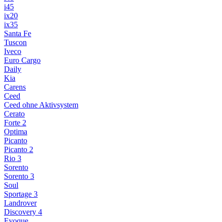
i45
ix20
ix35
Santa Fe
Tuscon
Iveco
Euro Cargo
Daily
Kia
Carens
Ceed
Ceed ohne Aktivsystem
Cerato
Forte 2
Optima
Picanto
Picanto 2
Rio 3
Sorento
Sorento 3
Soul
Sportage 3
Landrover
Discovery 4
Evoque