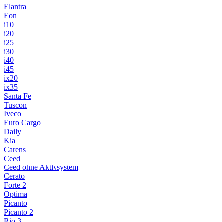
Elantra
Eon
i10
i20
i25
i30
i40
i45
ix20
ix35
Santa Fe
Tuscon
Iveco
Euro Cargo
Daily
Kia
Carens
Ceed
Ceed ohne Aktivsystem
Cerato
Forte 2
Optima
Picanto
Picanto 2
Rio 3