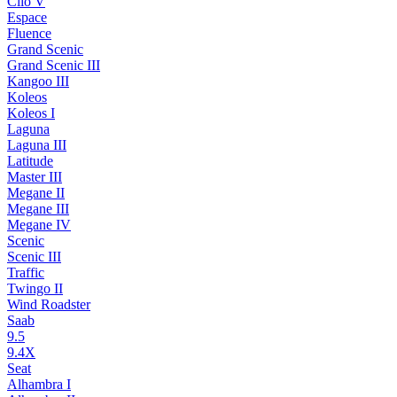
Clio V
Espace
Fluence
Grand Scenic
Grand Scenic III
Kangoo III
Koleos
Koleos I
Laguna
Laguna III
Latitude
Master III
Megane II
Megane III
Megane IV
Scenic
Scenic III
Traffic
Twingo II
Wind Roadster
Saab
9.5
9.4X
Seat
Alhambra I