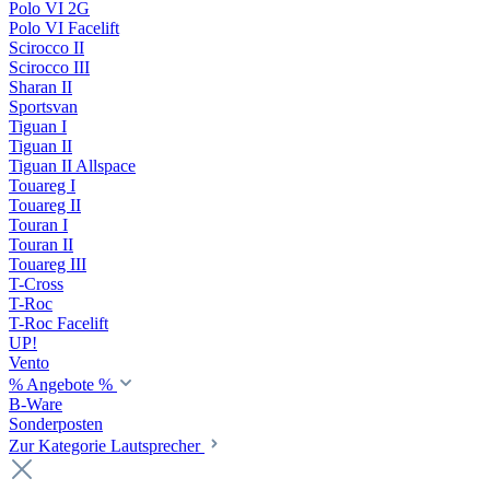
Polo VI 2G
Polo VI Facelift
Scirocco II
Scirocco III
Sharan II
Sportsvan
Tiguan I
Tiguan II
Tiguan II Allspace
Touareg I
Touareg II
Touran I
Touran II
Touareg III
T-Cross
T-Roc
T-Roc Facelift
UP!
Vento
% Angebote %
B-Ware
Sonderposten
Zur Kategorie Lautsprecher