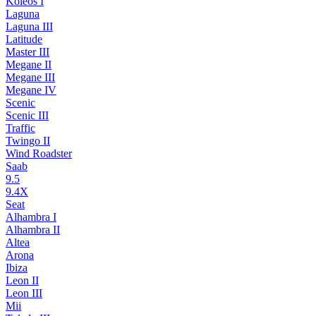
Koleos I
Laguna
Laguna III
Latitude
Master III
Megane II
Megane III
Megane IV
Scenic
Scenic III
Traffic
Twingo II
Wind Roadster
Saab
9.5
9.4X
Seat
Alhambra I
Alhambra II
Altea
Arona
Ibiza
Leon II
Leon III
Mii