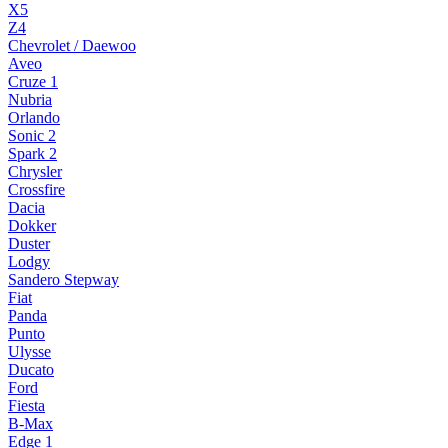
X5
Z4
Chevrolet / Daewoo
Aveo
Cruze 1
Nubria
Orlando
Sonic 2
Spark 2
Chrysler
Crossfire
Dacia
Dokker
Duster
Lodgy
Sandero Stepway
Fiat
Panda
Punto
Ulysse
Ducato
Ford
Fiesta
B-Max
Edge 1