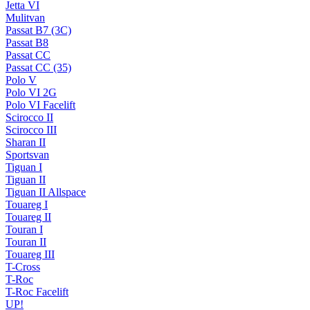
Jetta VI
Mulitvan
Passat B7 (3C)
Passat B8
Passat CC
Passat CC (35)
Polo V
Polo VI 2G
Polo VI Facelift
Scirocco II
Scirocco III
Sharan II
Sportsvan
Tiguan I
Tiguan II
Tiguan II Allspace
Touareg I
Touareg II
Touran I
Touran II
Touareg III
T-Cross
T-Roc
T-Roc Facelift
UP!