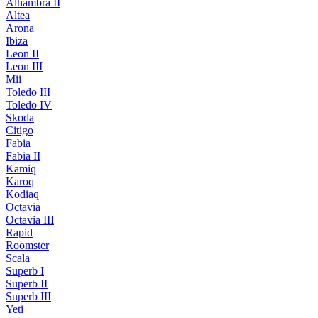
Alhambra II
Altea
Arona
Ibiza
Leon II
Leon III
Mii
Toledo III
Toledo IV
Skoda
Citigo
Fabia
Fabia II
Kamiq
Karoq
Kodiaq
Octavia
Octavia III
Rapid
Roomster
Scala
Superb I
Superb II
Superb III
Yeti