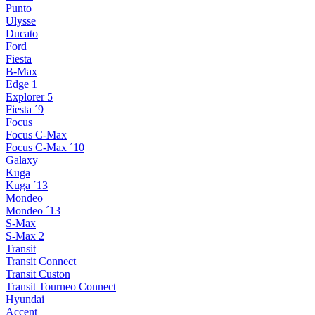
Punto
Ulysse
Ducato
Ford
Fiesta
B-Max
Edge 1
Explorer 5
Fiesta ´9
Focus
Focus C-Max
Focus C-Max ´10
Galaxy
Kuga
Kuga ´13
Mondeo
Mondeo ´13
S-Max
S-Max 2
Transit
Transit Connect
Transit Custon
Transit Tourneo Connect
Hyundai
Accent