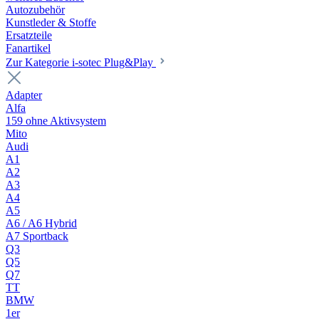
Autozubehör
Kunstleder & Stoffe
Ersatzteile
Fanartikel
Zur Kategorie i-sotec Plug&Play
Adapter
Alfa
159 ohne Aktivsystem
Mito
Audi
A1
A2
A3
A4
A5
A6 / A6 Hybrid
A7 Sportback
Q3
Q5
Q7
TT
BMW
1er